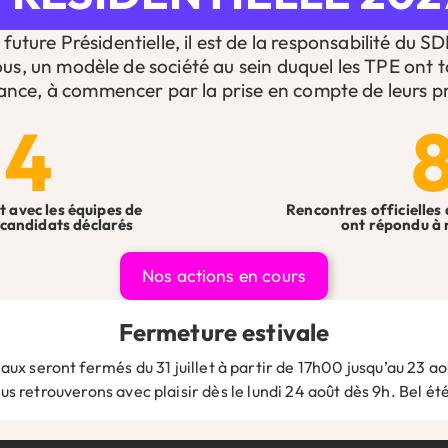
Nos juristes sont là pour répondre à toutes vos questions et vou
future Présidentielle, il est de la responsabilité du S
ous, un modèle de société au sein duquel les TPE ont t
ance, à commencer par la prise en compte de leurs pr
Vous pouvez les contacter directement par mail à l’adresse
14
04.78.34.65.97
Message
*
t avec les équipes de
Rencontres officielles 
candidats déclarés
ont répondu à 
Nos actions en cours
Fermeture estivale
Traitement de vos données personnelles
*
aux seront fermés du 31 juillet à partir de 17h00 jusqu’au 23 aoû
En cochant la case vous acceptez le traitement de vos données 
s retrouverons avec plaisir dès le lundi 24 août dès 9h. Bel été
confidentialité du SDI