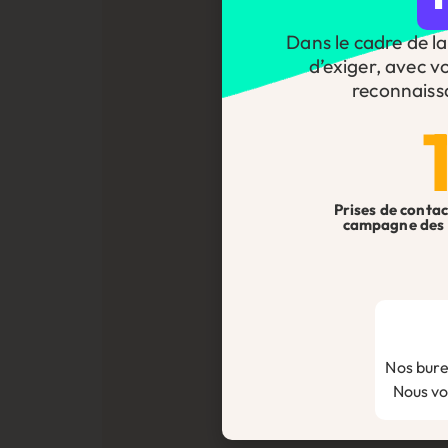
Dans le cadre de la 
d’exiger, avec v
reconnaiss
Prises de contac
campagne des 
Nos bure
Nous vou