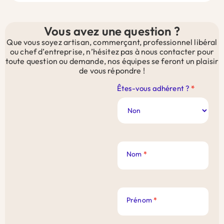
Vous avez une question ?
Que vous soyez artisan, commerçant, professionnel libéral
ou chef d’entreprise, n’hésitez pas à nous contacter pour
toute question ou demande, nos équipes se feront un plaisir
de vous répondre !
Contact
Êtes-vous adhérent ?
*
Site
Web
Nom
*
Prénom
*