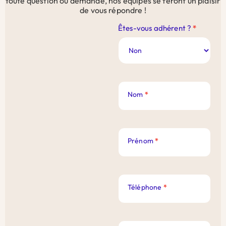
toute question ou demande, nos équipes se feront un plaisir
de vous répondre !
Contact
Êtes-vous adhérent ?
*
Site
Web
Nom
*
Prénom
*
Téléphone
*