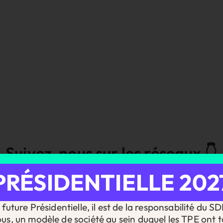
Suivez-nous sur les réseaux 👇
assez pas à côté des infos essentielles pour les chefs d’entrepr
PRÉSIDENTIELLE 202
 nouveautés : restez informé et prêt à agir en nous suivant sur 
future Présidentielle, il est de la responsabilité du S
ous, un modèle de société au sein duquel les TPE ont t