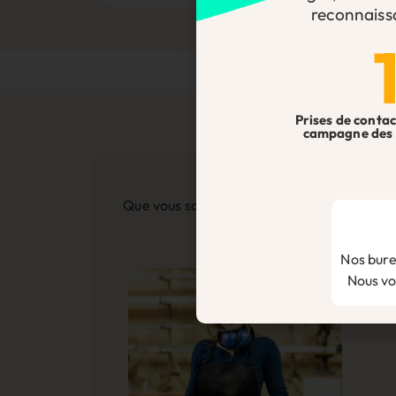
reconnaiss
Prises de contac
campagne des 
Que vous soyez artisan, commerçant, profes
Nos bure
Nous vou