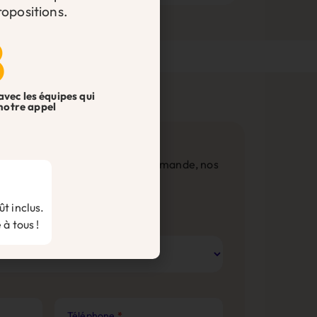
opositions.
8
avec les équipes qui
notre appel
ntacter pour toute question ou demande, nos
t inclus.
 à tous !
Téléphone
*