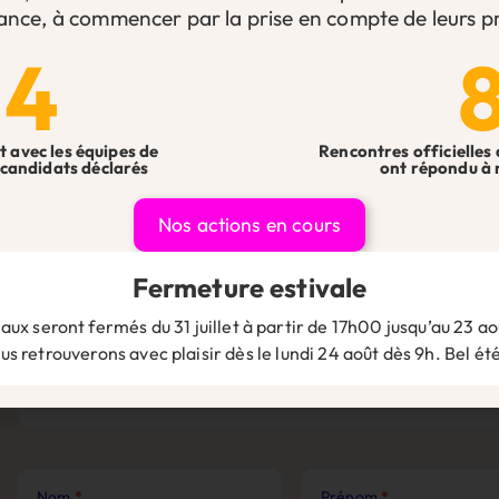
ance, à commencer par la prise en compte de leurs pr
14
t avec les équipes de
Rencontres officielles 
candidats déclarés
ont répondu à 
Vous avez une question ?
Nos actions en cours
sionnel libéral ou chef d’entreprise, n’hésitez pas à nous co
Fermeture estivale
équipes se feront un plaisir de vous répondre !
aux seront fermés du 31 juillet à partir de 17h00 jusqu’au 23 aoû
Contact
Êtes-vous adhérent ?
*
s retrouverons avec plaisir dès le lundi 24 août dès 9h. Bel été
Site
Web
Nom
*
Prénom
*