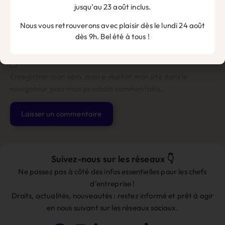
jusqu’au 23 août inclus.
Site web
Nous vous retrouverons avec plaisir dès le lundi 24 août
dès 9h. Bel été à tous !
Enregistrer mon nom, mon e-mail et mon site dans le
navigateur pour mon prochain commentaire.
Alternative:
Suivez-nous sur les réseaux 👇
Ne passez pas à côté des infos essentielles pour les chefs
d’entreprise !
Droits, actualités, nouveautés : restez informé et prêt à agir
en nous suivant sur les réseaux sociaux.