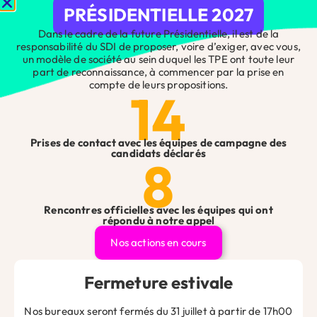
Votre adresse e-mail ne sera pas publiée.
Les champs
PRÉSIDENTIELLE 2027
obligatoires sont indiqués avec
*
Dans le cadre de la future Présidentielle, il est de la
responsabilité du SDI de proposer, voire d’exiger, avec vous,
Commentaire
*
un modèle de société au sein duquel les TPE ont toute leur
part de reconnaissance, à commencer par la prise en
compte de leurs propositions.
14
Prises de contact avec les équipes de campagne des
candidats déclarés
8
Rencontres officielles avec les équipes qui ont
répondu à notre appel
Nom
Nos actions en cours
Fermeture estivale
E-mail
Nos bureaux seront fermés du 31 juillet à partir de 17h00