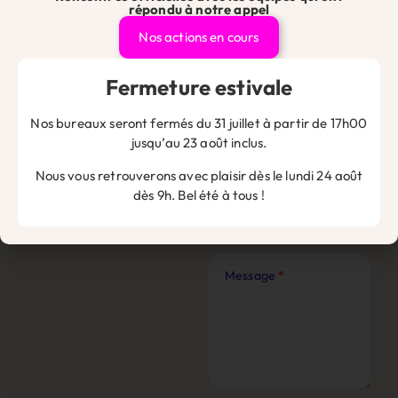
questions et vous guider
répondu à notre appel
dans vos démarches.
*
Nos actions en cours
Fermeture estivale
Vous pouvez les
Nos bureaux seront fermés du 31 juillet à partir de 17h00
contacter directement
jusqu’au 23 août inclus.
par mail à l’adresse
contact@sdi-pme.fr
ou
Nous vous retrouverons avec plaisir dès le lundi 24 août
par téléphone au
dès 9h. Bel été à tous !
04.78.34.65.97
Message
*