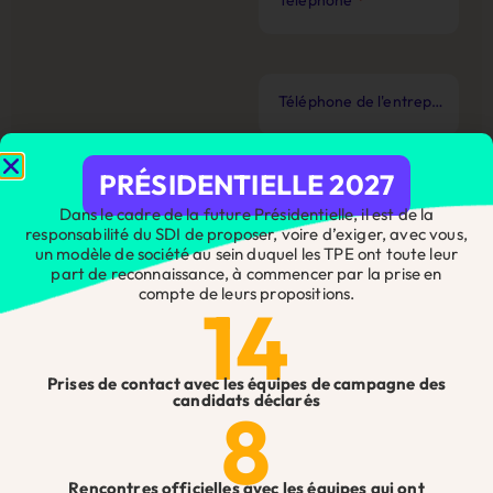
Téléphone de l'entreprise
*
PRÉSIDENTIELLE 2027
Nom de l'entreprise
*
Dans le cadre de la future Présidentielle, il est de la
responsabilité du SDI de proposer, voire d’exiger, avec vous,
un modèle de société au sein duquel les TPE ont toute leur
part de reconnaissance, à commencer par la prise en
compte de leurs propositions.
14
Email
*
Prises de contact avec les équipes de campagne des
candidats déclarés
8
Nos juristes sont là pour
répondre à toutes vos
Rencontres officielles avec les équipes qui ont