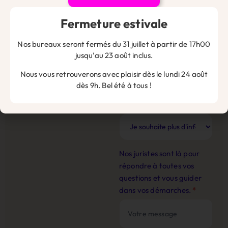
Fermeture estivale
Nom de l'entreprise
*
Nos bureaux seront fermés du 31 juillet à partir de 17h00
jusqu’au 23 août inclus.
Nous vous retrouverons avec plaisir dès le lundi 24 août
dès 9h. Bel été à tous !
Email
*
Nos juristes sont là pour
répondre à toutes vos
questions et vous guider
dans vos démarches.
*