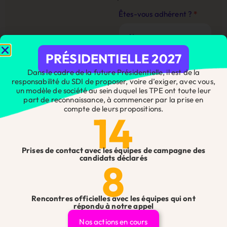
Contact
Êtes-vous adhérent ?
*
Site
Web
PRÉSIDENTIELLE 2027
Dans le cadre de la future Présidentielle, il est de la
Nom
*
responsabilité du SDI de proposer, voire d’exiger, avec vous,
un modèle de société au sein duquel les TPE ont toute leur
part de reconnaissance, à commencer par la prise en
compte de leurs propositions.
14
Prénom
*
Prises de contact avec les équipes de campagne des
candidats déclarés
8
Téléphone
*
Rencontres officielles avec les équipes qui ont
répondu à notre appel
Téléphone de l'entreprise
*
Nos actions en cours