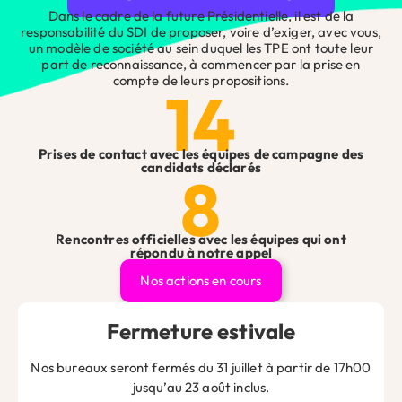
Dans le cadre de la future Présidentielle, il est de la
responsabilité du SDI de proposer, voire d’exiger, avec vous,
un modèle de société au sein duquel les TPE ont toute leur
part de reconnaissance, à commencer par la prise en
compte de leurs propositions.
14
Vous avez une question ?
Que vous soyez artisan, commerçant, professionnel libéral
ou chef d’entreprise, n’hésitez pas à nous contacter pour
toute question ou demande, nos équipes se feront un plaisir
Prises de contact avec les équipes de campagne des
candidats déclarés
de vous répondre !
8
Contact
Êtes-vous adhérent ?
*
Site
Rencontres officielles avec les équipes qui ont
Web
répondu à notre appel
Nos actions en cours
Nom
*
Fermeture estivale
Nos bureaux seront fermés du 31 juillet à partir de 17h00
jusqu’au 23 août inclus.