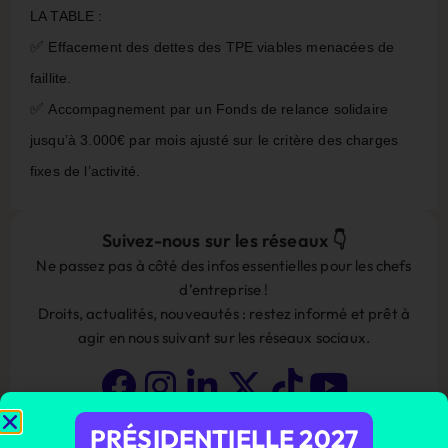
LA TABLE :
✅
Effacement des dettes des TPE viables menacées de
faillite.
✅
Accompagnement par un Fonds de relance solidaire
jusqu’à 3.000€ par mois ajusté sur le critère des charges
fixes de l’activité.
Suivez-nous sur les réseaux 👇
Ne passez pas à côté des infos essentielles pour les chefs
d’entreprise !
Droits, actualités, nouveautés : restez informé et prêt à
agir en nous suivant sur les réseaux sociaux.
PRÉSIDENTIELLE 2027