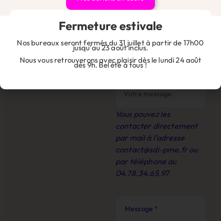
Fermeture estivale
Nos juristes sont là pour
Nos bureaux seront fermés du 31 juillet à partir de 17h00
répondre à toutes vos
jusqu’au 23 août inclus.
questions et vous guider
Nous vous retrouverons avec plaisir dès le lundi 24 août
dès 9h. Bel été à tous !
dans vos démarches.
*
Vous pouvez les
contacter directement
par mail à l’adresse
contact@sdi-pme.fr
ou
par téléphone au
04.78.34.65.97
Message
*