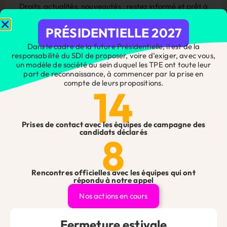
Droits, actualités, nouveautés : restez informé et prêt à
agir en nous suivant sur les réseaux sociaux.
PRÉSIDENTIELLE 2027
Dans le cadre de la future Présidentielle, il est de la
responsabilité du SDI de proposer, voire d’exiger, avec vous,
un modèle de société au sein duquel les TPE ont toute leur
part de reconnaissance, à commencer par la prise en
compte de leurs propositions.
14
Prises de contact avec les équipes de campagne des
Vous avez une question ?
candidats déclarés
8
Que vous soyez artisan, commerçant, professionnel libéral
ou chef d’entreprise, n’hésitez pas à nous contacter pour
toute question ou demande, nos équipes se feront un plaisir
de vous répondre !
Rencontres officielles avec les équipes qui ont
répondu à notre appel
Contact
Êtes-vous adhérent ?
*
Nos actions en cours
Site
Web
Fermeture estivale