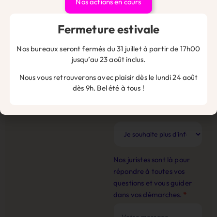
Nos actions en cours
Téléphone de l'entreprise
*
Fermeture estivale
Nos bureaux seront fermés du 31 juillet à partir de 17h00
Nom de l'entreprise
*
jusqu’au 23 août inclus.
Nous vous retrouverons avec plaisir dès le lundi 24 août
dès 9h. Bel été à tous !
Email
*
Nos juristes sont là pour
répondre à toutes vos
questions et vous guider
dans vos démarches.
*