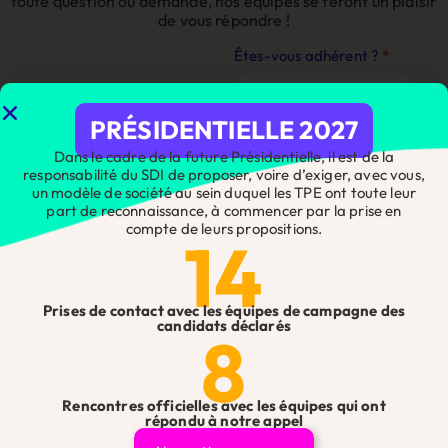
toute question ou demande, nos équipes se feront un plaisir
de vous répondre !
Contact
Êtes-vous adhérent ?
*
Site
Web
PRÉSIDENTIELLE 2027
Dans le cadre de la future Présidentielle, il est de la
responsabilité du SDI de proposer, voire d’exiger, avec vous,
Nom
*
un modèle de société au sein duquel les TPE ont toute leur
part de reconnaissance, à commencer par la prise en
compte de leurs propositions.
14
Prénom
*
Prises de contact avec les équipes de campagne des
candidats déclarés
8
Téléphone
*
Rencontres officielles avec les équipes qui ont
répondu à notre appel