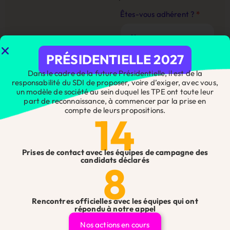
Contact
Êtes-vous adhérent ?
*
Site
Web
PRÉSIDENTIELLE 2027
Dans le cadre de la future Présidentielle, il est de la
Nom
*
responsabilité du SDI de proposer, voire d’exiger, avec vous,
un modèle de société au sein duquel les TPE ont toute leur
part de reconnaissance, à commencer par la prise en
compte de leurs propositions.
14
Prénom
*
Prises de contact avec les équipes de campagne des
candidats déclarés
8
Téléphone
*
Rencontres officielles avec les équipes qui ont
répondu à notre appel
Téléphone de l'entreprise
*
Nos actions en cours