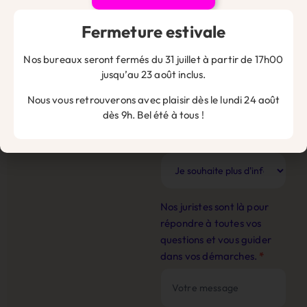
Fermeture estivale
Nom de l'entreprise
*
Nos bureaux seront fermés du 31 juillet à partir de 17h00
jusqu’au 23 août inclus.
Nous vous retrouverons avec plaisir dès le lundi 24 août
dès 9h. Bel été à tous !
Email
*
Nos juristes sont là pour
répondre à toutes vos
questions et vous guider
dans vos démarches.
*