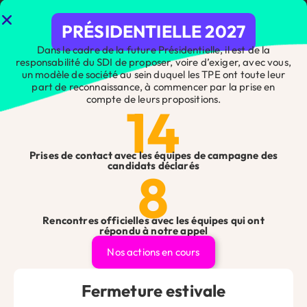
investissement stratégique pour assurer la croissance
et la pérennité de son entreprise.
PRÉSIDENTIELLE 2027
Dans le cadre de la future Présidentielle, il est de la
responsabilité du SDI de proposer, voire d’exiger, avec vous,
un modèle de société au sein duquel les TPE ont toute leur
Nous découvrir
Rejoignez-nous
part de reconnaissance, à commencer par la prise en
compte de leurs propositions.
14
Vous avez une question ?
Prises de contact avec les équipes de campagne des
candidats déclarés
Que vous soyez artisan, commerçant, professionnel libéral
8
ou chef d’entreprise, n’hésitez pas à nous contacter pour
toute question ou demande, nos équipes se feront un plaisir
de vous répondre !
Rencontres officielles avec les équipes qui ont
Contact
répondu à notre appel
Êtes-vous adhérent ?
*
Site
Nos actions en cours
Web
Fermeture estivale