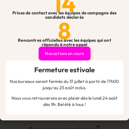
14
Nom
Prises de contact avec les équipes de campagne des
candidats déclarés
8
E-mail
Rencontres officielles avec les équipes qui ont
répondu à notre appel
Site web
Nos actions en cours
Fermeture estivale
Nos bureaux seront fermés du 31 juillet à partir de 17h00
Enregistrer mon nom, mon e-mail et mon site dans le
jusqu’au 23 août inclus.
navigateur pour mon prochain commentaire.
Nous vous retrouverons avec plaisir dès le lundi 24 août
dès 9h. Bel été à tous !
Alternative: