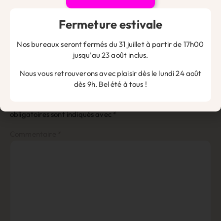
d’investissement, moins d’envie, moins d’entreprise.
Seconde remarque quel est le process à suivre pour mon
Fermeture estivale
entreprise qui à un régime de TVA à l’encaissement?
Nos bureaux seront fermés du 31 juillet à partir de 17h00
Répondre
jusqu’au 23 août inclus.
Nous vous retrouverons avec plaisir dès le lundi 24 août
Laisser un commentaire
dès 9h. Bel été à tous !
Votre adresse e-mail ne sera pas publiée.
Les champs
obligatoires sont indiqués avec
*
Commentaire
*