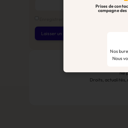
Prises de contac
campagne des 
Enregistrer mon nom, mon e-mail et mon s
Alternative:
Nos bure
Nous vou
Ne p
Droits, actualités,