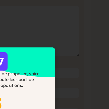
7
DI de proposer, voire
oute leur part de
opositions.
8