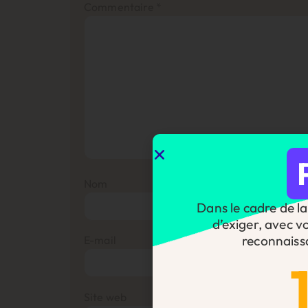
Commentaire
*
Nom
Dans le cadre de la 
d’exiger, avec v
reconnaiss
E-mail
Site web