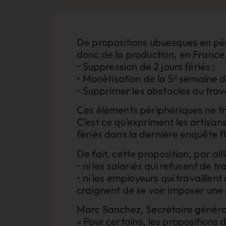
De propositions ubuesques en pér
donc de la production, en France 
•⁠ ⁠Suppression de 2 jours fériés ;
•⁠ ⁠Monétisation de la 5ᵉ semaine 
•⁠ ⁠Supprimer les obstacles au trava
Ces éléments périphériques ne tra
C’est ce qu’expriment les artisa
fériés dans la dernière enquête f
De fait, cette proposition, par aill
•⁠ ⁠ni les salariés qui refusent de t
•⁠ ⁠ni les employeurs qui travaill
craignent de se voir imposer une 
Marc Sanchez, Secrétaire général
« Pour certains, les propositions