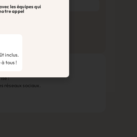
avec les équipes qui
notre appel
t inclus.
 à tous !
ise !
les réseaux sociaux.