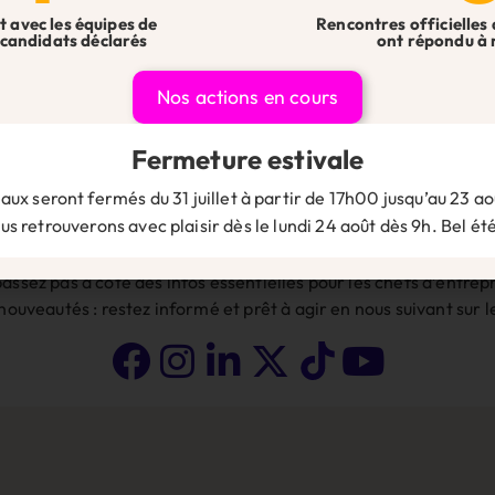
t avec les équipes de
Rencontres officielles 
candidats déclarés
ont répondu à 
ite dans le navigateur pour mon prochain commentaire.
Nos actions en cours
Fermeture estivale
aux seront fermés du 31 juillet à partir de 17h00 jusqu’au 23 aoû
s retrouverons avec plaisir dès le lundi 24 août dès 9h. Bel été
Suivez-nous sur les réseaux 👇
assez pas à côté des infos essentielles pour les chefs d’entrepr
 nouveautés : restez informé et prêt à agir en nous suivant sur 