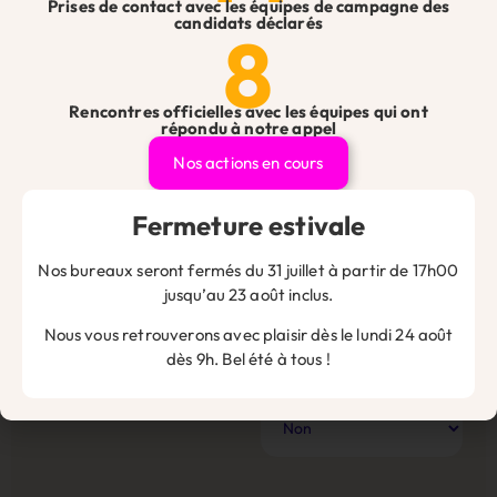
Prises de contact avec les équipes de campagne des
en nous suivant sur les réseaux sociaux.
candidats déclarés
8
Rencontres officielles avec les équipes qui ont
répondu à notre appel
Nos actions en cours
Fermeture estivale
Vous avez une question ?
Nos bureaux seront fermés du 31 juillet à partir de 17h00
Que vous soyez artisan, commerçant, professionnel libéral
jusqu’au 23 août inclus.
ou chef d’entreprise, n’hésitez pas à nous contacter pour
toute question ou demande, nos équipes se feront un plaisir
Nous vous retrouverons avec plaisir dès le lundi 24 août
de vous répondre !
dès 9h. Bel été à tous !
Contact
Êtes-vous adhérent ?
*
Site
Web