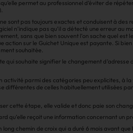
puisqu’elle permet au professionnel d’éviter de répé
).
e sont pas toujours exactes et conduisent à des rej
ogiciel n’indique pas qu’il a détecté une erreur au 
urement, sans que bien souvent l’on sache quel est 
 action sur le Guichet Unique est payante. Si bien
lement souhaitée.
 qui souhaite signifier le changement d’adresse de
n activité parmi des catégories peu explicites, à la 
se différentes de celles habituellement utilisées pa
er cette étape, elle valide et donc paie son chan
tard qu’elle reçoit une information concernant un p
n long chemin de croix qui a duré 6 mois avant que l