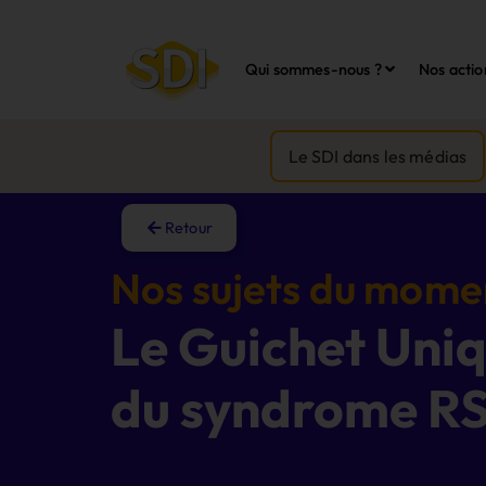
Qui sommes-nous ?
Nos actio
Le SDI dans les médias
Retour
Nos sujets du mome
Le Guichet Uniqu
du syndrome RS