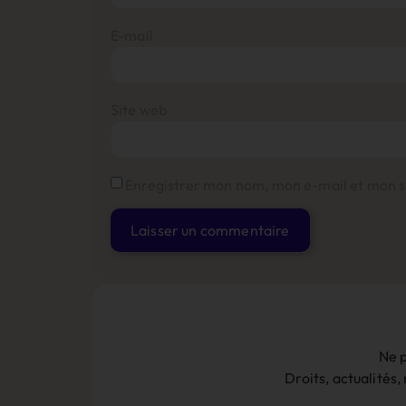
E-mail
Site web
Enregistrer mon nom, mon e-mail et mon s
Alternative:
Ne p
Droits, actualités,