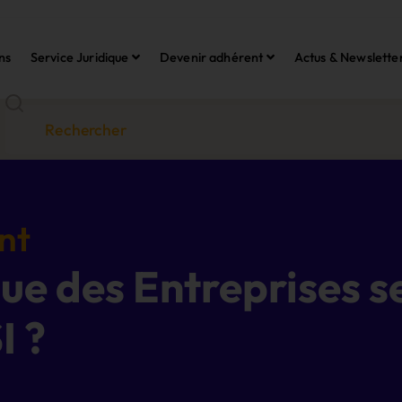
ns
Service Juridique
Devenir adhérent
Actus & Newslette
nt
e des Entreprises ser
I ?