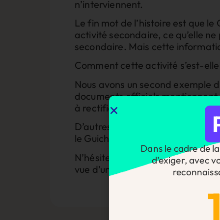
n’interviennent.
Le fin mot de l’histoire est que l
activité secondaire, ce qu’elle ne
secondaire. Mais cette informati
Comment cette activité s’est-elle
Nous avons un second exemple d’
documents officiels mentionnent u
à rectifier. Pourquoi ce code APE l
D’autres exemples nous ont été re
le Guichet Unique des Entreprises 
Dans le cadre de la 
N’hésitez pas à nous faire part 
d’exiger, avec v
vue d’une réelle simplification de 
reconnaiss