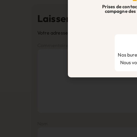
Prises de contac
campagne des 
Laisser un commentai
Votre adresse e-mail ne sera pas publiée.
Les
Commentaire
*
Nos bure
Nous vou
Nom