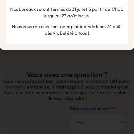
Droits, actualités, nouveautés : restez informé et prêt à agir
Nos bureaux seront fermés du 31 juillet à partir de 17h00
en nous suivant sur les réseaux sociaux.
jusqu’au 23 août inclus.
Nous vous retrouverons avec plaisir dès le lundi 24 août
dès 9h. Bel été à tous !
Vous avez une question ?
Que vous soyez artisan, commerçant, professionnel libéral
ou chef d’entreprise, n’hésitez pas à nous contacter pour
toute question ou demande, nos équipes se feront un plaisir
de vous répondre !
Contact
Êtes-vous adhérent ?
*
Site
Web