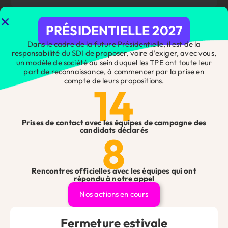
E-mail
PRÉSIDENTIELLE 2027
Dans le cadre de la future Présidentielle, il est de la
responsabilité du SDI de proposer, voire d’exiger, avec vous,
un modèle de société au sein duquel les TPE ont toute leur
Site web
part de reconnaissance, à commencer par la prise en
compte de leurs propositions.
14
Enregistrer mon nom, mon e-mail et mon site dans le
Prises de contact avec les équipes de campagne des
navigateur pour mon prochain commentaire.
candidats déclarés
8
Rencontres officielles avec les équipes qui ont
répondu à notre appel
Alternative:
Nos actions en cours
Suivez-nous sur les réseaux 👇
Ne passez pas à côté des infos essentielles pour les chefs
Fermeture estivale
d’entreprise !