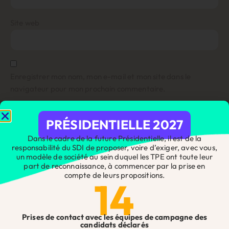
Site web
Enregistrer mon nom, mon e-mail et mon site dans le
navigateur pour mon prochain commentaire.
PRÉSIDENTIELLE 2027
Dans le cadre de la future Présidentielle, il est de la
Alternative:
responsabilité du SDI de proposer, voire d’exiger, avec vous,
un modèle de société au sein duquel les TPE ont toute leur
Suivez-nous sur les réseaux 👇
part de reconnaissance, à commencer par la prise en
Ne passez pas à côté des infos essentielles pour les chefs
compte de leurs propositions.
14
d’entreprise !
Droits, actualités, nouveautés : restez informé et prêt à agir
en nous suivant sur les réseaux sociaux.
Prises de contact avec les équipes de campagne des
candidats déclarés