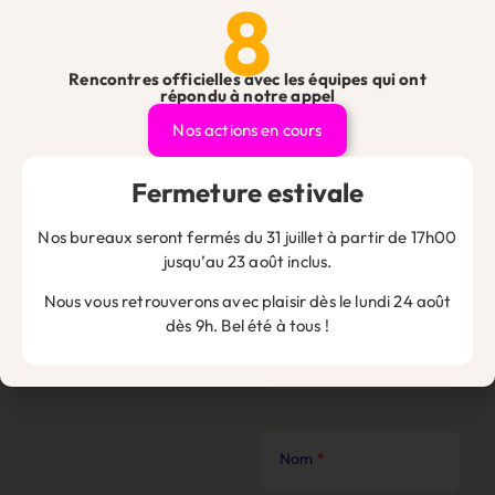
8
Rencontres officielles avec les équipes qui ont
répondu à notre appel
Nos actions en cours
Vous avez une question ?
Fermeture estivale
Que vous soyez artisan, commerçant, professionnel libéral
ou chef d’entreprise, n’hésitez pas à nous contacter pour
Nos bureaux seront fermés du 31 juillet à partir de 17h00
toute question ou demande, nos équipes se feront un plaisir
jusqu’au 23 août inclus.
de vous répondre !
Nous vous retrouverons avec plaisir dès le lundi 24 août
Contact
Êtes-vous adhérent ?
*
dès 9h. Bel été à tous !
Site
Web
Nom
*