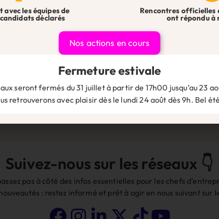
t avec les équipes de
Rencontres officielles 
candidats déclarés
ont répondu à 
Nos actions en cours
Fermeture estivale
aux seront fermés du 31 juillet à partir de 17h00 jusqu’au 23 aoû
ite dans le navigateur pour mon prochain commentaire.
s retrouverons avec plaisir dès le lundi 24 août dès 9h. Bel été
Suivez-nous sur les réseaux 👇
assez pas à côté des infos essentielles pour les chefs d’entrepr
 nouveautés : restez informé et prêt à agir en nous suivant sur 