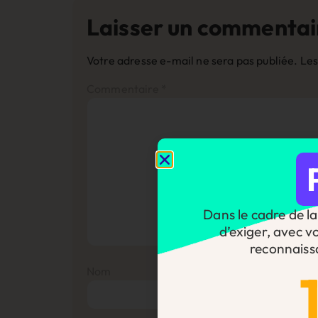
Laisser un commentai
Votre adresse e-mail ne sera pas publiée.
Les
Commentaire
*
Dans le cadre de la 
d’exiger, avec v
reconnaiss
Nom