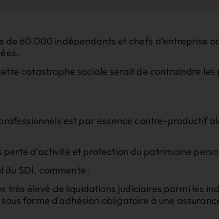
s de 60.000 indépendants et chefs d’entreprise ont
nées.
ette catastrophe sociale serait de contraindre les
.
professionnels est par essence contre-productif alo
.
ons perte d’activité et protection du patrimoine pers
l du SDI, commente :
ux très élevé de liquidations judiciaires parmi les
 sous forme d’adhésion obligatoire à une assuran