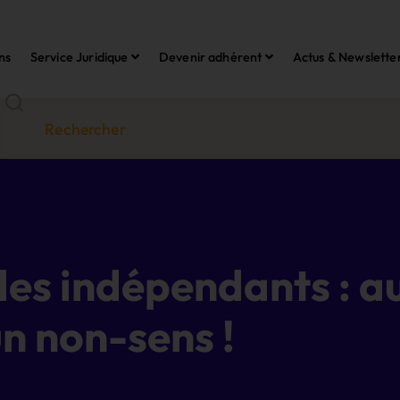
ns
Service Juridique
Devenir adhérent
Actus & Newslette
des indépendants : a
un non-sens !