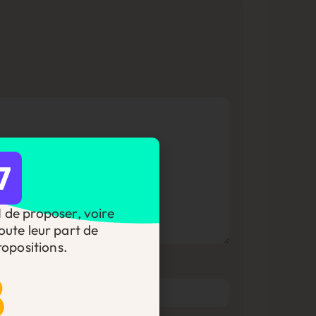
7
DI de proposer, voire
oute leur part de
opositions.
8