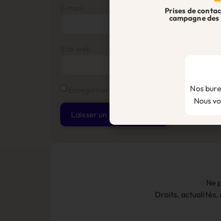
E-mail
Prises de contac
campagne des 
Site web
Nos bure
Enregistrer mon nom, mon e-mail et mon s
Nous vou
Alternative:
Ne p
Droits, actualités,