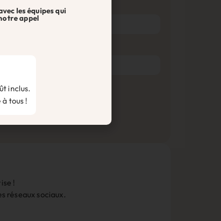
avec les équipes qui
notre appel
t inclus.
 à tous !
ise !
les réseaux sociaux.