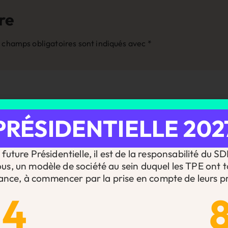
re
 champs obligatoires sont indiqués avec
*
PRÉSIDENTIELLE 202
future Présidentielle, il est de la responsabilité du S
ous, un modèle de société au sein duquel les TPE ont t
ance, à commencer par la prise en compte de leurs pr
14