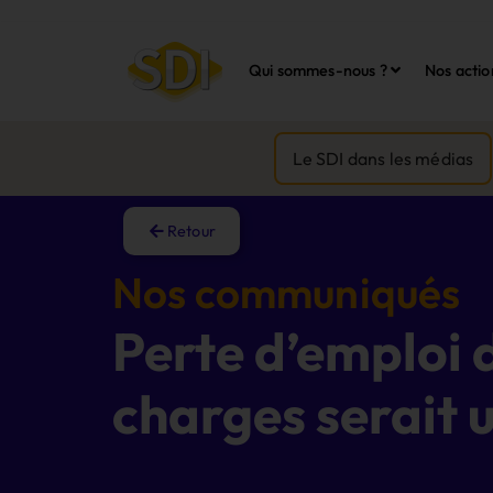
Qui sommes-nous ?
Nos actio
Le SDI dans les médias
Retour
Nos communiqués
Perte d’emploi 
charges serait 