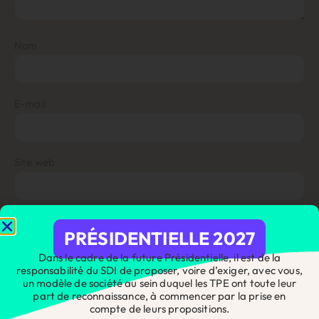
Nom
E-mail
Site web
PRÉSIDENTIELLE 2027
Enregistrer mon nom, mon e-mail et mon site dans le
navigateur pour mon prochain commentaire.
Dans le cadre de la future Présidentielle, il est de la
responsabilité du SDI de proposer, voire d’exiger, avec vous,
un modèle de société au sein duquel les TPE ont toute leur
part de reconnaissance, à commencer par la prise en
compte de leurs propositions.