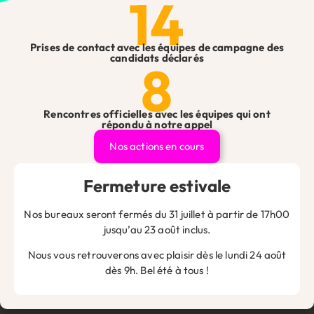
14
Alternative:
Suivez-nous sur les réseaux 👇
Prises de contact avec les équipes de campagne des
Ne passez pas à côté des infos essentielles pour les chefs
candidats déclarés
8
d’entreprise !
Droits, actualités, nouveautés : restez informé et prêt à agir
en nous suivant sur les réseaux sociaux.
Rencontres officielles avec les équipes qui ont
répondu à notre appel
Nos actions en cours
Fermeture estivale
Nos bureaux seront fermés du 31 juillet à partir de 17h00
jusqu’au 23 août inclus.
Vous avez une question ?
Nous vous retrouverons avec plaisir dès le lundi 24 août
Que vous soyez artisan, commerçant, professionnel libéral
dès 9h. Bel été à tous !
ou chef d’entreprise, n’hésitez pas à nous contacter pour
toute question ou demande, nos équipes se feront un plaisir
de vous répondre !