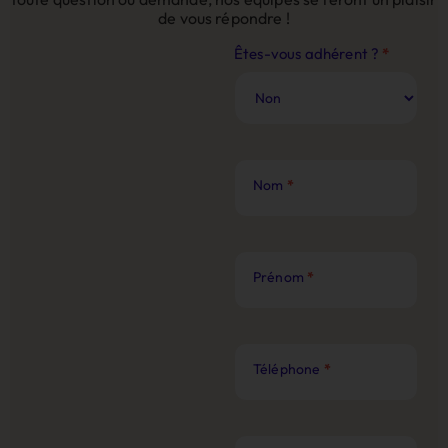
de vous répondre !
Contact
Êtes-vous adhérent ?
*
Site
Web
Nom
*
Prénom
*
Téléphone
*