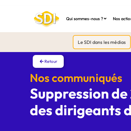
Qui sommes-nous ?
Nos actio
Le SDI dans les médias
Retour
Nos communiqués
Suppression de 2
des dirigeants 