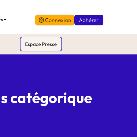
Connexion
Adhérer
rs
Espace Presse
fus catégorique