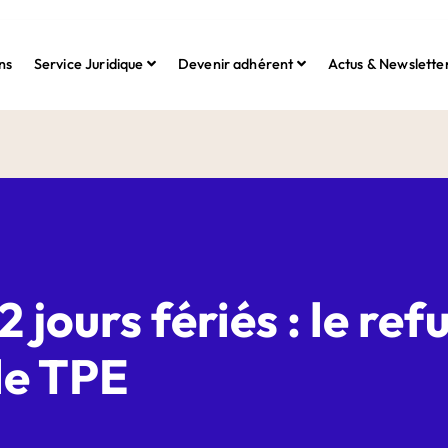
ns
Service Juridique
Devenir adhérent
Actus & Newslette
 jours fériés : le re
de TPE