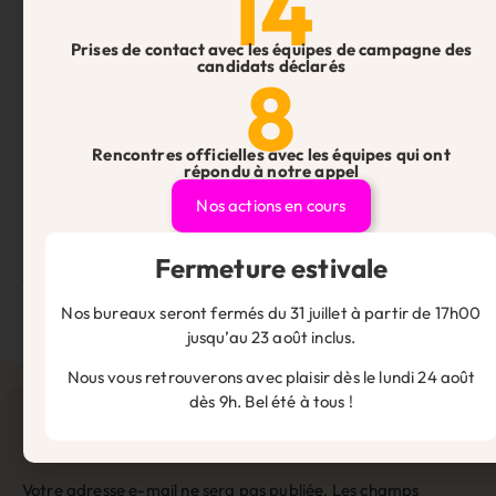
14
les-entreprises-doivent-faire-des-efforts-
mais-continueront-a-etre-aidees-indique-
Prises de contact avec les équipes de campagne des
e.-borne.html
candidats déclarés
8
Hérault Tribune – Crise de l’énergie : vers
une flambée du prix de notre baguette de
pain ?
Rencontres officielles avec les équipes qui ont
répondu à notre appel
https://www.herault-
Nos actions en cours
tribune.com/articles/crise-de-lenergie-vers-
une-flambee-du-prix-de-notre-baguette-
Fermeture estivale
de-pain/
Nos bureaux seront fermés du 31 juillet à partir de 17h00
jusqu’au 23 août inclus.
Nous vous retrouverons avec plaisir dès le lundi 24 août
dès 9h. Bel été à tous !
Laisser un commentaire
Votre adresse e-mail ne sera pas publiée.
Les champs