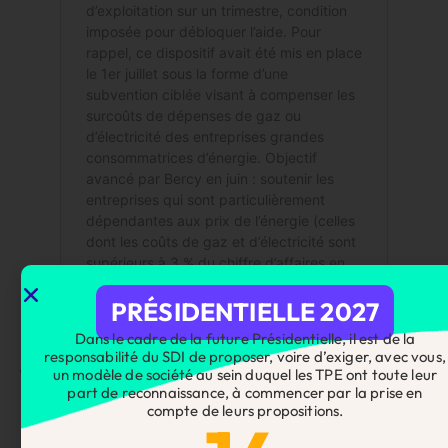
PRÉSIDENTIELLE 2027
Dans le cadre de la future Présidentielle, il est de la
Batirama
:
Les entreprises doivent faire des
responsabilité du SDI de proposer, voire d’exiger, avec vous,
efforts mais continueront à être aidées
un modèle de société au sein duquel les TPE ont toute leur
indique E. Borne
part de reconnaissance, à commencer par la prise en
compte de leurs propositions.
https://www.batirama.com/article/53669-