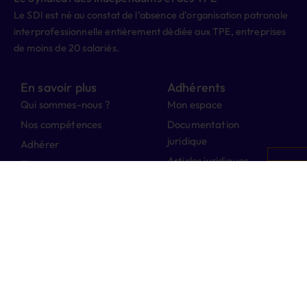
Le SDI est né au constat de l’absence d’organisation patronale
interprofessionnelle entièrement dédiée aux TPE, entreprises
de moins de 20 salariés.
En savoir plus
Adhérents
Qui sommes-nous ?
Mon espace
Nos compétences
Documentation
juridique
Adhérer
Articles juridiques
Témoignages
Fonds de commerce
Actus & Newsletters