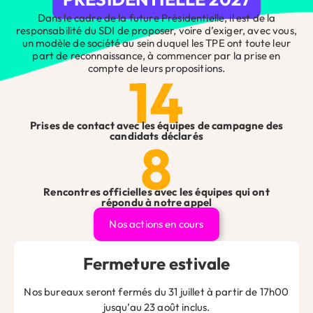
Site web
Dans le cadre de la future Présidentielle, il est de la
responsabilité du SDI de proposer, voire d’exiger, avec vous,
un modèle de société au sein duquel les TPE ont toute leur
part de reconnaissance, à commencer par la prise en
compte de leurs propositions.
14
Enregistrer mon nom, mon e-mail et mon site dans le
navigateur pour mon prochain commentaire.
Prises de contact avec les équipes de campagne des
candidats déclarés
8
Alternative:
Suivez-nous sur les réseaux 👇
Rencontres officielles avec les équipes qui ont
Ne passez pas à côté des infos essentielles pour les chefs
répondu à notre appel
d’entreprise !
Nos actions en cours
Droits, actualités, nouveautés : restez informé et prêt à
agir en nous suivant sur les réseaux sociaux.
Fermeture estivale
Nos bureaux seront fermés du 31 juillet à partir de 17h00
jusqu’au 23 août inclus.