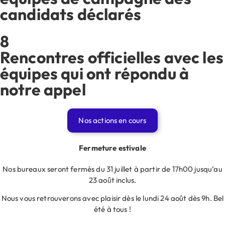
candidats déclarés
8
Rencontres officielles avec les
équipes qui ont répondu à
Dettes URSSAF – La dette Covid des
notre appel
indépendants
A ce jour, si une majorité de professionnels
Nos actions en cours
(59%) a maintenu le paiement de ses cotisations
personnelles URSSAF durant la période Covid,
Fermeture estivale
41% n’ont pas été en mesure de les assumer.
Nos bureaux seront fermés du 31 juillet à partir de 17h00 jusqu’au
23 août inclus.
Afin de répondre au risque induit sur la
trésorerie des entreprises au titre du paiement
Nous vous retrouverons avec plaisir dès le lundi 24 août dès 9h. Bel
été à tous !
des cotisations suspendues, les URSSAF ont