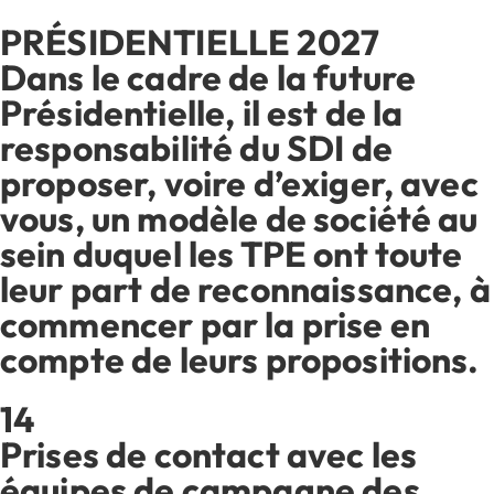
PRÉSIDENTIELLE 2027
Dans le cadre de la future
Présidentielle, il est de la
Connexion
Adhérer
responsabilité du SDI de
proposer, voire d’exiger, avec
Espace Presse
vous, un modèle de société au
sein duquel les TPE ont toute
Le SDI remet à Thibault Lanxade son
leur part de reconnaissance, à
enquête sur l’état des dettes URSSAF
commencer par la prise en
des indépendants et dirigeants de
compte de leurs propositions.
TPE
09/05/2022
14
Prises de contact avec les
équipes de campagne des