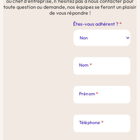
ou chef d’entreprise, n’hésitez pas à nous contacter pour
toute question ou demande, nos équipes se feront un plaisir
de vous répondre !
Contact
Êtes-vous adhérent ?
*
Site
Web
Nom
*
Prénom
*
Téléphone
*