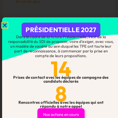
En savoir plus
PRÉSIDENTIELLE 2027
Dans le cadre de la future Présidentielle, il est de la
responsabilité du SDI de proposer, voire d’exiger, avec vous,
un modèle de société au sein duquel les TPE ont toute leur
part de reconnaissance, à commencer par la prise en
compte de leurs propositions.
14
Prises de contact avec les équipes de campagne des
candidats déclarés
8
Nos communiqués
Rencontres officielles avec les équipes qui ont
répondu à notre appel
Le seuil des 70.000 défaillances
d’entreprises en ligne de mire pour 2025 :
Nos actions en cours