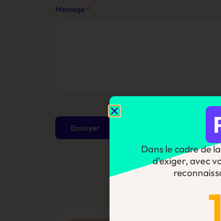
Message
*
Envoyer
Dans le cadre de la 
d’exiger, avec v
reconnaiss
Alternative: