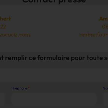
hert
Am
 22
06
vocaciz.com
ambre.fou
remplir ce formulaire pour toute s
Téléphone
*
No