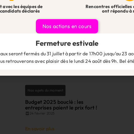
t avec les équipes de
Rencontres officielles 
candidats déclarés
ont répondu à 
Nos actions en cours
Fermeture estivale
aux seront fermés du 31 juillet à partir de 17h00 jusqu’au 23 aoû
s retrouverons avec plaisir dès le lundi 24 août dès 9h. Bel été
Nos sujets du moment
Budget 2025 bouclé : les
entreprises paient le prix fort !
24 février 2025
En savoir plus