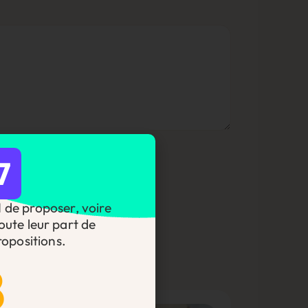
7
DI de proposer, voire
oute leur part de
opositions.
8