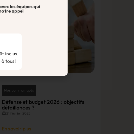
avec les équipes qui
notre appel
t inclus.
 à tous !
Nos communiqués
Défense et budget 2026 : objectifs
défaillances ?
21 février 2025
En savoir plus