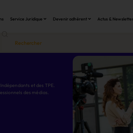
ns
Service Juridique
Devenir adhérent
Actus & Newslette
 Indépendants et des TPE.
fessionnels des médias.