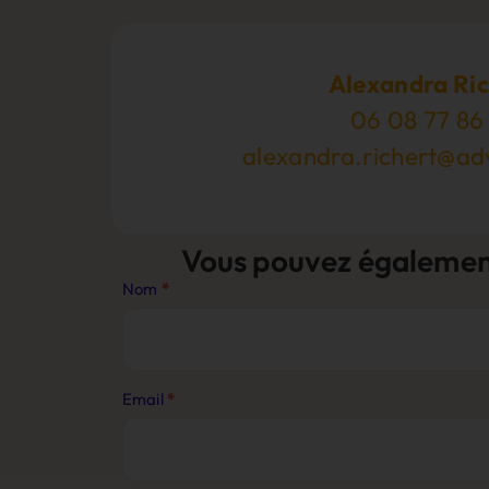
Alexandra Ric
06 08 77 86
alexandra.richert@ad
Vous pouvez également 
Nom
*
Contact
Journaliste
Email
*