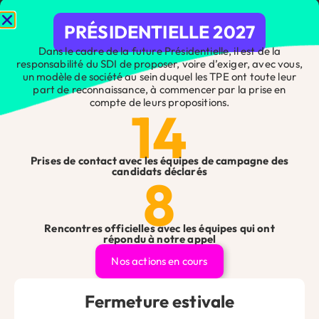
PRÉSIDENTIELLE 2027
Dans le cadre de la future Présidentielle, il est de la
responsabilité du SDI de proposer, voire d’exiger, avec vous,
un modèle de société au sein duquel les TPE ont toute leur
part de reconnaissance, à commencer par la prise en
compte de leurs propositions.
14
Vous avez une question ?
Prises de contact avec les équipes de campagne des
candidats déclarés
Que vous soyez artisan, commerçant, professionnel libéral
8
ou chef d’entreprise, n’hésitez pas à nous contacter pour
toute question ou demande, nos équipes se feront un plaisir
de vous répondre !
Rencontres officielles avec les équipes qui ont
Contact
Êtes-vous adhérent ?
*
répondu à notre appel
Site
Nos actions en cours
Web
Fermeture estivale