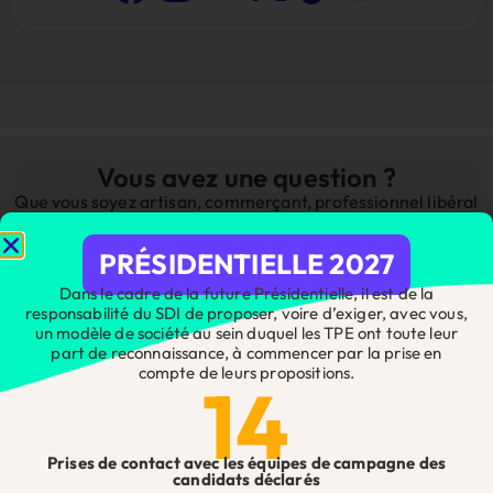
Vous avez une question ?
Que vous soyez artisan, commerçant, professionnel libéral
ou chef d’entreprise, n’hésitez pas à nous contacter pour
toute question ou demande, nos équipes se feront un plaisir
PRÉSIDENTIELLE 2027
de vous répondre !
Dans le cadre de la future Présidentielle, il est de la
Contact
Êtes-vous adhérent ?
*
responsabilité du SDI de proposer, voire d’exiger, avec vous,
Site
un modèle de société au sein duquel les TPE ont toute leur
part de reconnaissance, à commencer par la prise en
Web
compte de leurs propositions.
14
Nom
*
Prises de contact avec les équipes de campagne des
candidats déclarés