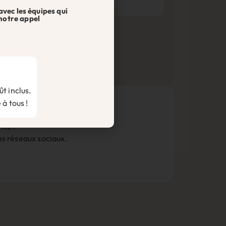
avec les équipes qui
notre appel
t inclus.
 à tous !
ise !
les réseaux sociaux.