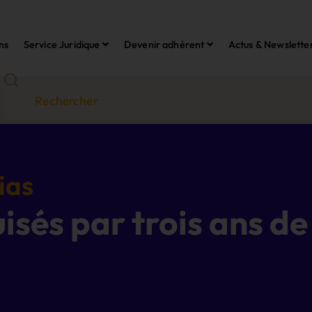
ns
Service Juridique
Devenir adhérent
Actus & Newslette
ias
isés par trois ans de