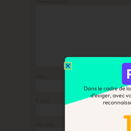
Commentaire
*
Nom
Dans le cadre de la 
d’exiger, avec v
E-mail
reconnaiss
Site web