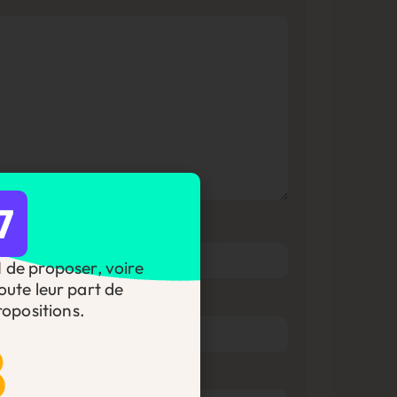
7
DI de proposer, voire
oute leur part de
opositions.
8