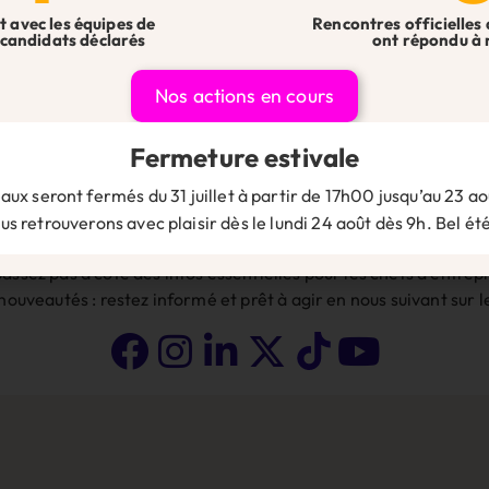
t avec les équipes de
Rencontres officielles 
candidats déclarés
ont répondu à 
ite dans le navigateur pour mon prochain commentaire.
Nos actions en cours
Fermeture estivale
aux seront fermés du 31 juillet à partir de 17h00 jusqu’au 23 aoû
s retrouverons avec plaisir dès le lundi 24 août dès 9h. Bel été
Suivez-nous sur les réseaux 👇
assez pas à côté des infos essentielles pour les chefs d’entrepr
 nouveautés : restez informé et prêt à agir en nous suivant sur 