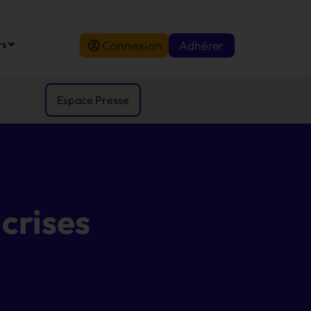
Connexion
Adhérer
rs
Espace Presse
 crises