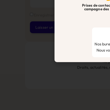
Prises de contac
campagne des 
Enregistrer mon nom, mon e-mail et mon s
Alternative:
Nos bure
Nous vou
Ne p
Droits, actualités,