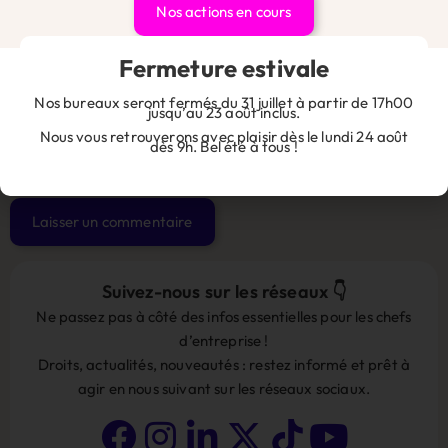
Nos actions en cours
Site web
Fermeture estivale
Nos bureaux seront fermés du 31 juillet à partir de 17h00
jusqu’au 23 août inclus.
Nous vous retrouverons avec plaisir dès le lundi 24 août
dès 9h. Bel été à tous !
Enregistrer mon nom, mon e-mail et mon site dans le
navigateur pour mon prochain commentaire.
Alternative:
Suivez-nous sur les réseaux 👇
Ne passez pas à côté des infos essentielles pour les chefs
d’entreprise !
Droits, actualités, nouveautés : restez informé et prêt à
agir en nous suivant sur les réseaux sociaux.