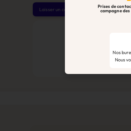
Prises de contac
campagne des 
Alternative:
Ne p
Droits, actualités,
Nos bure
Nous vou