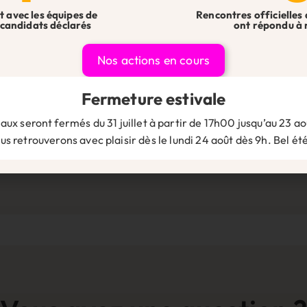
t avec les équipes de
Rencontres officielles 
candidats déclarés
ont répondu à 
Nos actions en cours
Suivez-nous sur les réseaux 👇
Fermeture estivale
assez pas à côté des infos essentielles pour les chefs d’entrepr
 nouveautés : restez informé et prêt à agir en nous suivant sur 
aux seront fermés du 31 juillet à partir de 17h00 jusqu’au 23 aoû
s retrouverons avec plaisir dès le lundi 24 août dès 9h. Bel été