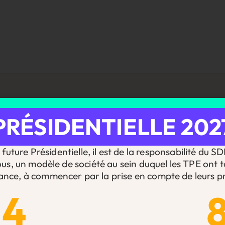
PRÉSIDENTIELLE 202
future Présidentielle, il est de la responsabilité du S
ous, un modèle de société au sein duquel les TPE ont t
ance, à commencer par la prise en compte de leurs pr
14
te dans le navigateur pour mon prochain commentaire.