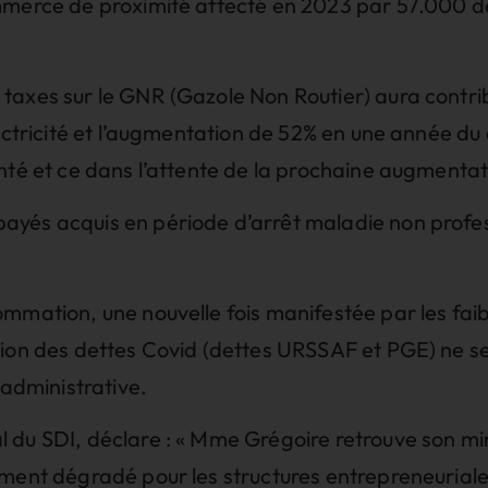
mmerce de proximité affecté en 2023 par 57.000 d
taxes sur le GNR (Gazole Non Routier) aura contrib
lectricité et l’augmentation de 52% en une année du
nté et ce dans l’attente de la prochaine augmentat
yés acquis en période d’arrêt maladie non profes
mmation, une nouvelle fois manifestée par les faibl
ion des dettes Covid (dettes URSSAF et PGE) ne ser
 administrative.
 du SDI, déclare : « Mme Grégoire retrouve son mi
ment dégradé pour les structures entrepreneuriales