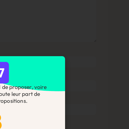
7
DI de proposer, voire
oute leur part de
opositions.
8