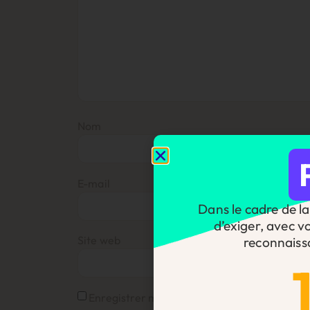
Nom
E-mail
Dans le cadre de la 
d’exiger, avec v
Site web
reconnaiss
Enregistrer mon nom, mon e-mail et mon si