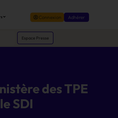
Connexion
Adhérer
rs
Espace Presse
nistère des TPE
 le SDI