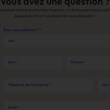
Vous avez une question ?
sionnel libéral ou chef d’entreprise, n’hésitez pas à nous co
équipes se feront un plaisir de vous répondre !
Contact
Êtes-vous adhérent ?
*
Site
Web
Nom
*
Prénom
*
Téléphone de l'entreprise
*
Nom 
Email
*