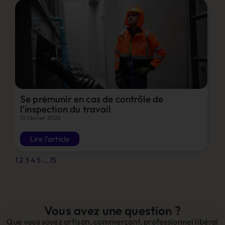
Se prémunir en cas de contrôle de
l’inspection du travail
13 février 2026
Lire l'article
1
2
3
4
5
…
15
Vous avez une question ?
Que vous soyez artisan, commerçant, professionnel libéral