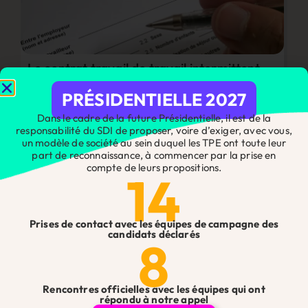
Le contrat travail de travail intermittent
16 mars 2026
PRÉSIDENTIELLE 2027
Lire l'article
Dans le cadre de la future Présidentielle, il est de la
responsabilité du SDI de proposer, voire d’exiger, avec vous,
un modèle de société au sein duquel les TPE ont toute leur
part de reconnaissance, à commencer par la prise en
compte de leurs propositions.
14
Prises de contact avec les équipes de campagne des
candidats déclarés
8
Rentabiliser la formation de vos salariés :
Rencontres officielles avec les équipes qui ont
la clause dédit-formation
répondu à notre appel